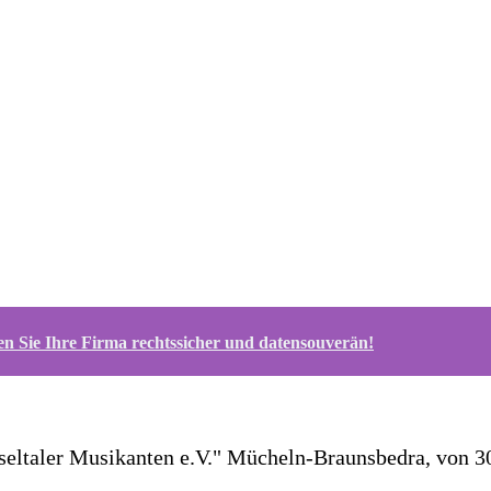
n Sie Ihre Firma rechtssicher und datensouverän!
eltaler Musikanten e.V." Mücheln-Braunsbedra, von 30