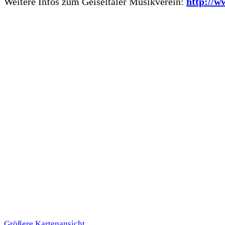
Weitere Infos zum Geiseltaler Musikverein:
http://w
Größere Kartenansicht