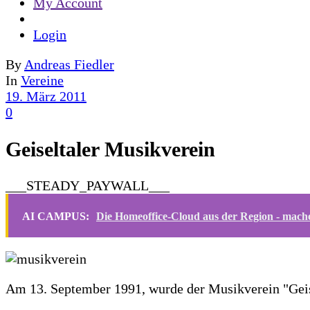
My Account
Login
By
Andreas Fiedler
In
Vereine
19. März 2011
0
Geiseltaler Musikverein
___STEADY_PAYWALL___
AI CAMPUS:
Die Homeoffice-Cloud aus der Region - mache
Am 13. September 1991, wurde der Musikverein "Geis