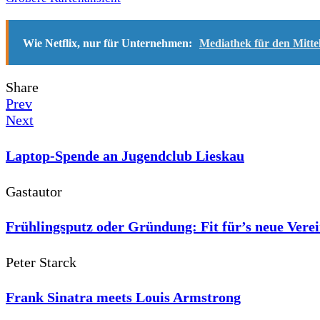
Wie Netflix, nur für Unternehmen:
Mediathek für den Mitte
Share
Prev
Next
Laptop-Spende an Jugendclub Lieskau
Gastautor
Frühlingsputz oder Gründung: Fit für’s neue Vere
Peter Starck
Frank Sinatra meets Louis Armstrong