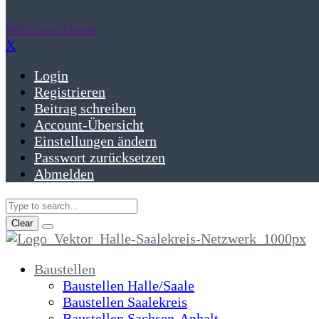
Welcome Guest
X
Login
Registrieren
Beitrag schreiben
Account-Übersicht
Einstellungen ändern
Passwort zurücksetzen
Abmelden
Clear
Baustellen
Baustellen Halle/Saale
Baustellen Saalekreis
Baustellen Sachsen-Anhalt