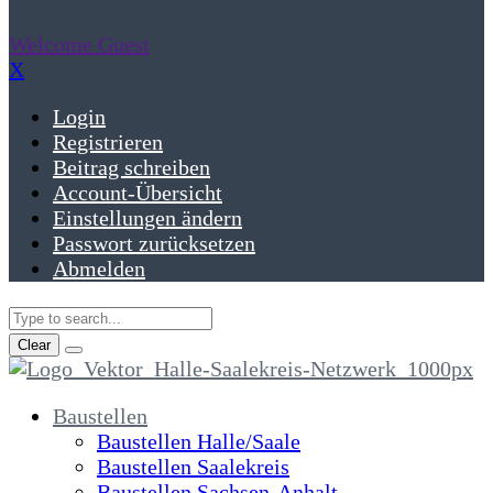
Welcome Guest
X
Login
Registrieren
Beitrag schreiben
Account-Übersicht
Einstellungen ändern
Passwort zurücksetzen
Abmelden
Clear
Baustellen
Baustellen Halle/Saale
Baustellen Saalekreis
Baustellen Sachsen-Anhalt