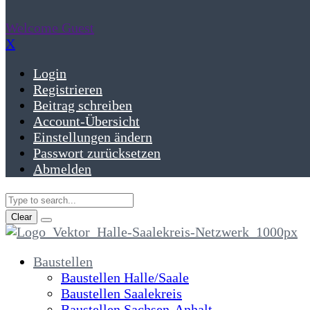
Welcome Guest
X
Login
Registrieren
Beitrag schreiben
Account-Übersicht
Einstellungen ändern
Passwort zurücksetzen
Abmelden
Clear
Baustellen
Baustellen Halle/Saale
Baustellen Saalekreis
Baustellen Sachsen-Anhalt