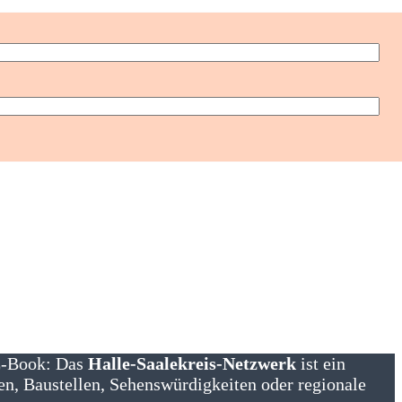
 E-Book: Das
Halle-Saalekreis-Netzwerk
ist ein
en, Baustellen, Sehenswürdigkeiten oder regionale