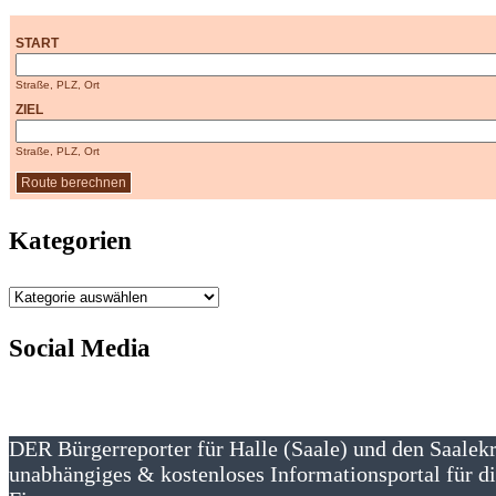
START
Straße, PLZ, Ort
ZIEL
Straße, PLZ, Ort
Kategorien
Kategorien
Social Media
DER Bürgerreporter für Halle (Saale) und den Saalek
unabhängiges & kostenloses Informationsportal für di