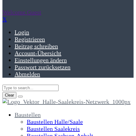
Welcome Guest
X
Login
Registrieren
Beitrag schreiben
Account-Übersicht
Einstellungen ändern
Passwort zurücksetzen
Abmelden
Clear
Baustellen
Baustellen Halle/Saale
Baustellen Saalekreis
Baustellen Sachsen-Anhalt