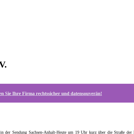
V.
n Sie Ihre Firma rechtssicher und datensouverän!
 der Sendung Sachsen-Anhalt-Heute um 19 Uhr kurz über die Straße der Mus