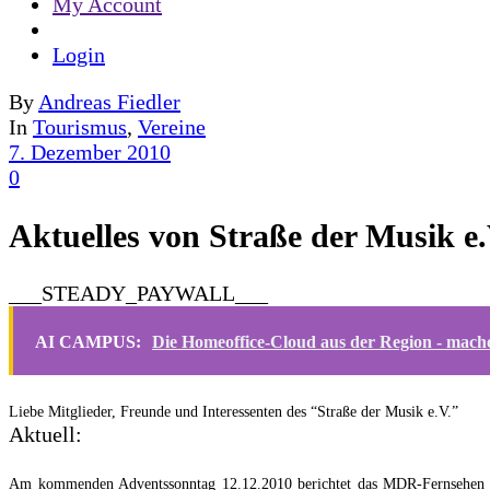
My Account
Login
By
Andreas Fiedler
In
Tourismus
,
Vereine
7. Dezember 2010
0
Aktuelles von Straße der Musik e.
___STEADY_PAYWALL___
AI CAMPUS:
Die Homeoffice-Cloud aus der Region - mache
Liebe Mitglieder, Freunde und Interessenten des “Straße der Musik e.V.”
Aktuell:
Am kommenden Adventssonntag 12.12.2010 berichtet das MDR-Fernsehen in