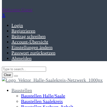
Welcome Guest
X
Login
Registrieren
Beitrag schreiben
Account-Übersicht
Einstellungen ändern
Passwort zurücksetzen
Abmelden
Clear
Baustellen
Baustellen Halle/Saale
Baustellen Saalekreis
Baustellen Sachsen-Anhalt