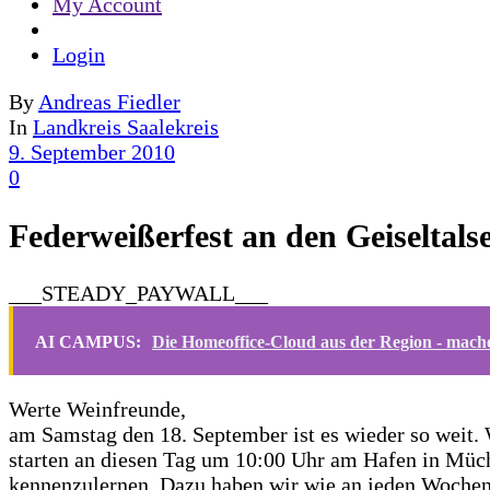
My Account
Login
By
Andreas Fiedler
In
Landkreis Saalekreis
9. September 2010
0
Federweißerfest an den Geiseltals
___STEADY_PAYWALL___
AI CAMPUS:
Die Homeoffice-Cloud aus der Region - mache
Werte Weinfreunde,
am Samstag den 18. September ist es wieder so weit.
starten an diesen Tag um 10:00 Uhr am Hafen in Müch
kennenzulernen. Dazu haben wir wie an jeden Wochen