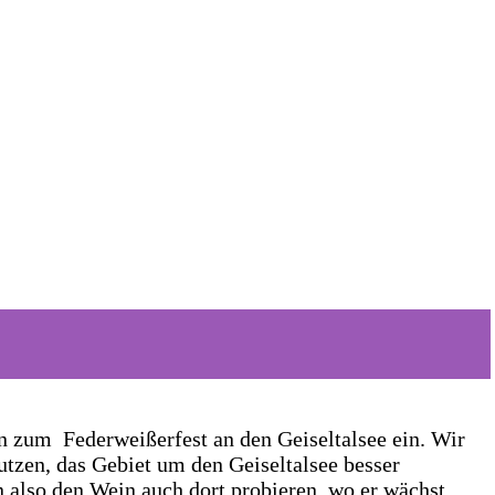
n zum Federweißerfest an den Geiseltalsee ein. Wir
tzen, das Gebiet um den Geiseltalsee besser
also den Wein auch dort probieren, wo er wächst.