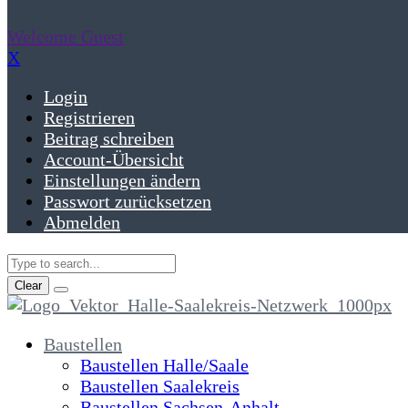
Welcome Guest
X
Login
Registrieren
Beitrag schreiben
Account-Übersicht
Einstellungen ändern
Passwort zurücksetzen
Abmelden
Clear
Baustellen
Baustellen Halle/Saale
Baustellen Saalekreis
Baustellen Sachsen-Anhalt