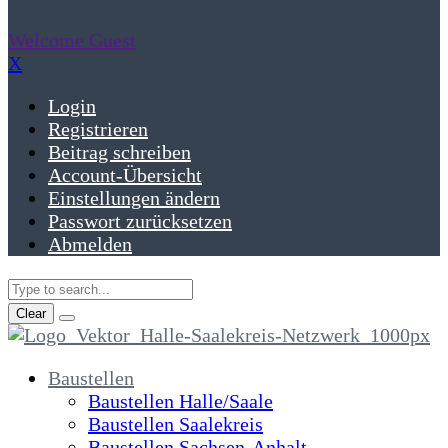
Welcome Guest
X
Login
Registrieren
Beitrag schreiben
Account-Übersicht
Einstellungen ändern
Passwort zurücksetzen
Abmelden
Clear
Baustellen
Baustellen Halle/Saale
Baustellen Saalekreis
Baustellen Sachsen-Anhalt