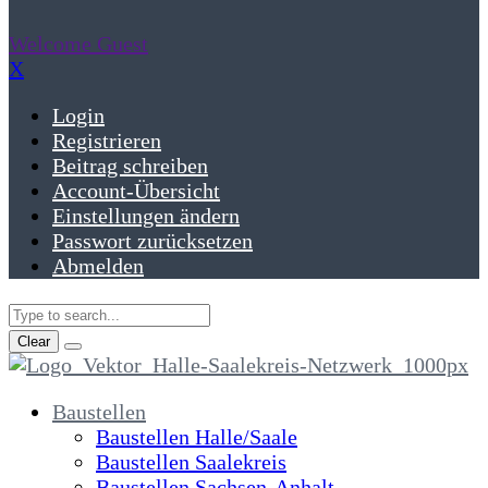
Welcome Guest
X
Login
Registrieren
Beitrag schreiben
Account-Übersicht
Einstellungen ändern
Passwort zurücksetzen
Abmelden
Clear
Baustellen
Baustellen Halle/Saale
Baustellen Saalekreis
Baustellen Sachsen-Anhalt