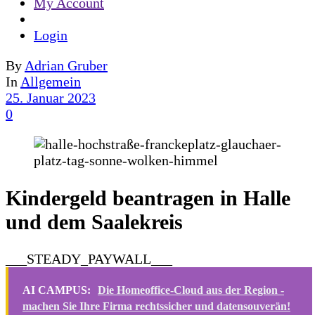
My Account
Login
By
Adrian Gruber
In
Allgemein
25. Januar 2023
0
Kindergeld beantragen in Halle
und dem Saalekreis
___STEADY_PAYWALL___
AI CAMPUS:
Die Homeoffice-Cloud aus der Region -
machen Sie Ihre Firma rechtssicher und datensouverän!