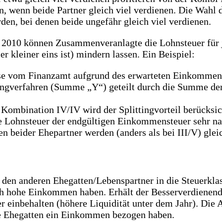
 wenn beide Partner gleich viel verdienen. Die Wahl d
en, bei denen beide ungefähr gleich viel verdienen.
it 2010 können Zusammenveranlagte die Lohnsteuer für 
 kleiner eins ist) mindern lassen. Ein Beispiel:
se vom Finanzamt aufgrund des erwarteten Einkommens
ingverfahren (Summe „Y“) geteilt durch die Summe der
r Kombination IV/IV wird der Splittingvorteil berücksic
e Lohnsteuer der endgültigen Einkommensteuer sehr na
n beider Ehepartner werden (anders als bei III/V) glei
den anderen Ehegatten/Lebenspartner in die Steuerklass
ch hohe Einkommen haben. Erhält der Besserverdienende
er einbehalten (höhere Liquidität unter dem Jahr). Die
ide Ehegatten ein Einkommen bezogen haben.