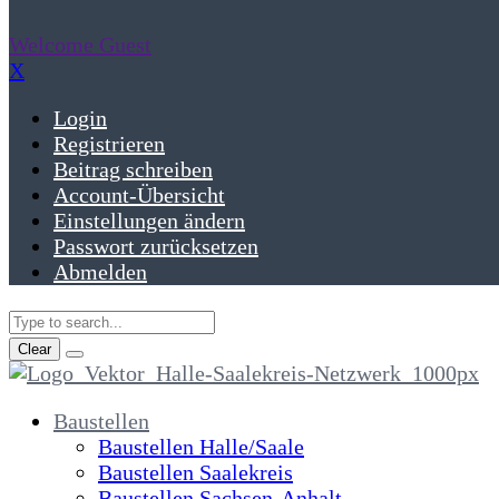
Welcome Guest
X
Login
Registrieren
Beitrag schreiben
Account-Übersicht
Einstellungen ändern
Passwort zurücksetzen
Abmelden
Clear
Baustellen
Baustellen Halle/Saale
Baustellen Saalekreis
Baustellen Sachsen-Anhalt