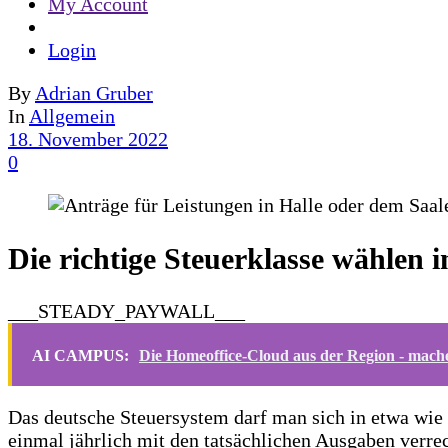
My Account
Login
By
Adrian Gruber
In
Allgemein
18. November 2022
0
Die richtige Steuerklasse wählen 
___STEADY_PAYWALL___
AI CAMPUS:
Die Homeoffice-Cloud aus der Region - mache
Das deutsche Steuersystem darf man sich in etwa wie
einmal jährlich mit den tatsächlichen Ausgaben verr