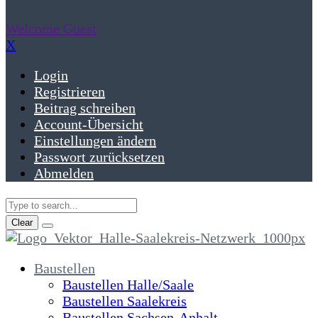
Welcome Guest
X
Login
Registrieren
Beitrag schreiben
Account-Übersicht
Einstellungen ändern
Passwort zurücksetzen
Abmelden
Clear
Baustellen
Baustellen Halle/Saale
Baustellen Saalekreis
Baustellen Sachsen-Anhalt