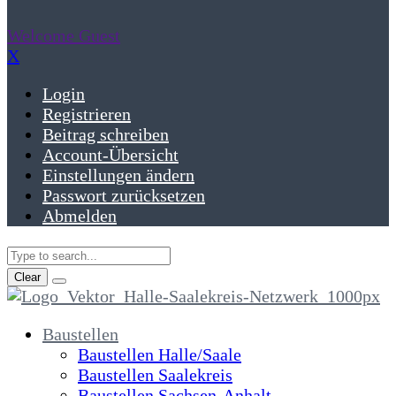
Welcome Guest
X
Login
Registrieren
Beitrag schreiben
Account-Übersicht
Einstellungen ändern
Passwort zurücksetzen
Abmelden
Clear
Baustellen
Baustellen Halle/Saale
Baustellen Saalekreis
Baustellen Sachsen-Anhalt