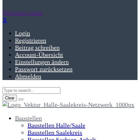
Welcome Guest
X
Login
Registrieren
Beitrag schreiben
Account-Übersicht
Einstellungen ändern
Passwort zurücksetzen
Abmelden
Clear
Baustellen
Baustellen Halle/Saale
Baustellen Saalekreis
Baustellen Sachsen-Anhalt