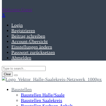
Welcome Guest
X
Login
Registrieren
Beitrag schreiben
Account-Übersicht
Einstellungen ändern
Passwort zurücksetzen
Abmelden
Clear
Baustellen
Baustellen Halle/Saale
Baustellen Saalekreis
Baustellen Sachsen-Anhalt