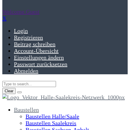
Welcome Guest
X
Login
Registrieren
Beitrag schreiben
Account-Übersicht
Einstellungen ändern
Passwort zurücksetzen
Abmelden
Clear
Baustellen
Baustellen Halle/Saale
Baustellen Saalekreis
Baustellen Sachsen-Anhalt