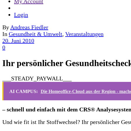
My Account
Login
By
Andreas Fiedler
In
Gesundheit & Umwelt
,
Veranstaltungen
20. Juni 2010
0
Ihr persönlicher Gesundheitschec
___STEADY_PAYWALL___
AI CAMPUS:
Die Homeoffice-Cloud aus der Region - mache
– schnell und einfach mit dem CRS® Analysesyste
Und wie fit ist Ihr Stoffwechsel? Ihr persönlicher 