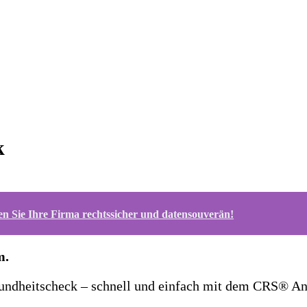
k
n Sie Ihre Firma rechtssicher und datensouverän!
m.
Gesundheitscheck – schnell und einfach mit dem CRS® A