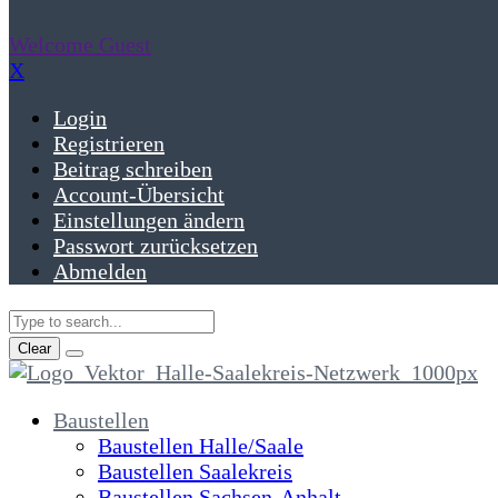
Welcome Guest
X
Login
Registrieren
Beitrag schreiben
Account-Übersicht
Einstellungen ändern
Passwort zurücksetzen
Abmelden
Clear
Baustellen
Baustellen Halle/Saale
Baustellen Saalekreis
Baustellen Sachsen-Anhalt