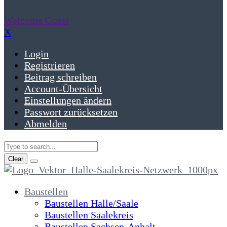
Welcome Guest
X
Login
Registrieren
Beitrag schreiben
Account-Übersicht
Einstellungen ändern
Passwort zurücksetzen
Abmelden
Clear
Baustellen
Baustellen Halle/Saale
Baustellen Saalekreis
Baustellen Sachsen-Anhalt