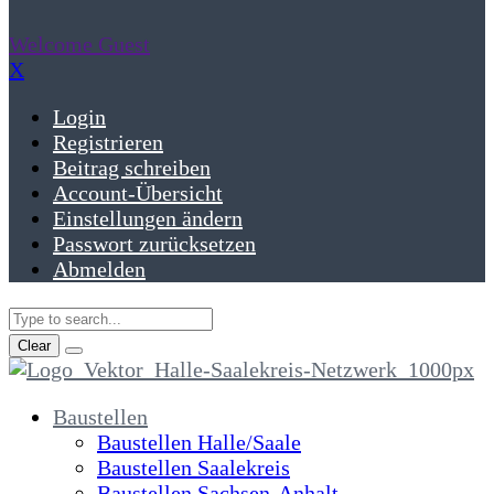
Welcome Guest
X
Login
Registrieren
Beitrag schreiben
Account-Übersicht
Einstellungen ändern
Passwort zurücksetzen
Abmelden
Clear
Baustellen
Baustellen Halle/Saale
Baustellen Saalekreis
Baustellen Sachsen-Anhalt